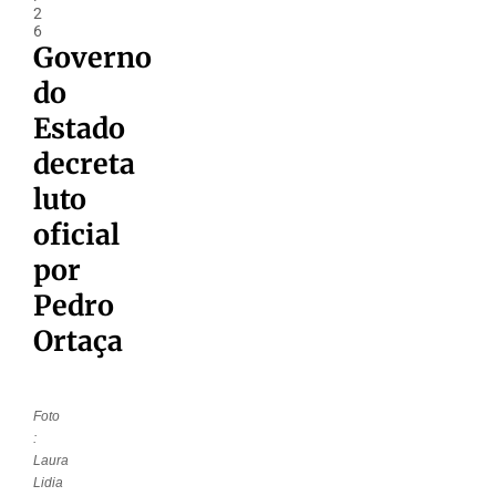
2
6
Governo
do
Estado
decreta
luto
oficial
por
Pedro
Ortaça
Foto
:
Laura
Lidia