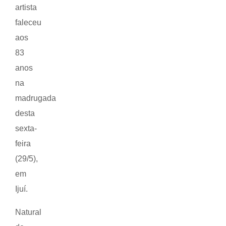
artista
faleceu
aos
83
anos
na
madrugada
desta
sexta-
feira
(29/5),
em
Ijuí.
Natural