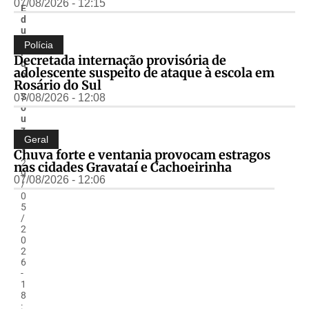
07/08/2026 - 12:15
E
d
u
a
Polícia
r
Decretada internação provisória de
d
adolescente suspeito de ataque à escola em
o
Rosário do Sul
.
S
07/08/2026 - 12:08
o
u
z
Geral
a
-
Chuva forte e ventania provocam estragos
2
nas cidades Gravataí e Cachoeirinha
9
07/08/2026 - 12:06
/
0
5
/
2
0
2
6
-
1
8
: