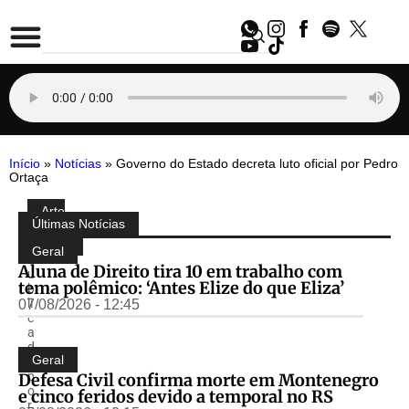
Início
»
Notícias
»
Governo do Estado decreta luto oficial por Pedro
Ortaça
Arte
Compartilhe:
Últimas Notícias
&
Cultura
Geral
P
Aluna de Direito tira 10 em trabalho com
u
tema polêmico: ‘Antes Elize do que Eliza’
b
li
07/08/2026 - 12:45
c
a
d
Geral
o
p
Defesa Civil confirma morte em Montenegro
o
e cinco feridos devido a temporal no RS
r