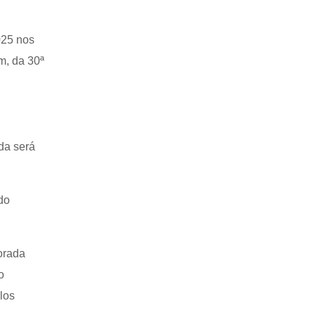
025 nos
m, da 30ª
nda será
do
orada
o
los