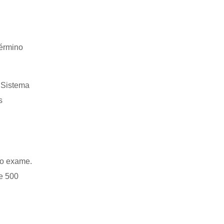
término
o Sistema
s
lo exame.
e 500