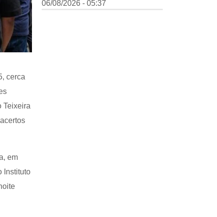
06/08/2026 - 05:37
, cerca
es
 Teixeira
 acertos
va, em
 Instituto
noite