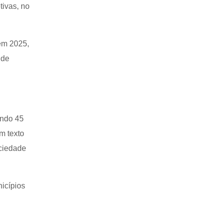
tivas, no
em 2025,
 de
endo 45
m texto
ociedade
icípios