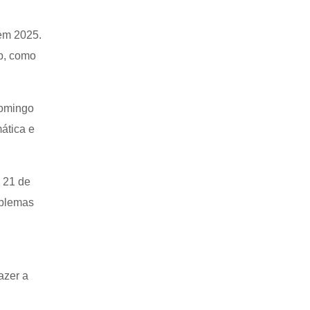
nem 2025.
ep, como
domingo
ática e
a 21 de
oblemas
azer a
a