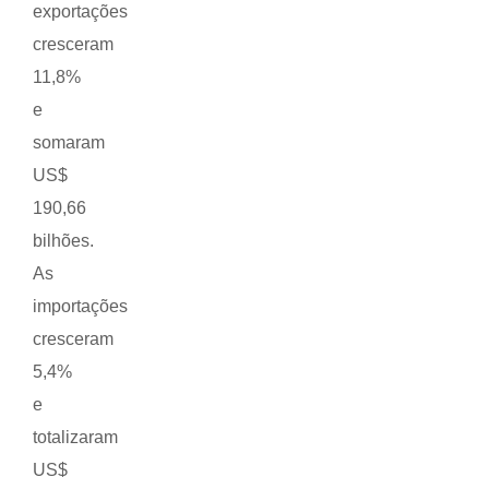
exportações
cresceram
11,8%
e
somaram
US$
190,66
bilhões.
As
importações
cresceram
5,4%
e
totalizaram
US$