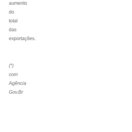
aumento
do
total
das
exportações.
(*)
com
Agência
Gov.Br