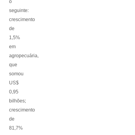
o
seguinte:
crescimento
de
1,5%
em
agropecuária,
que
somou
US$
0,95
bilhões;
crescimento
de
81,7%