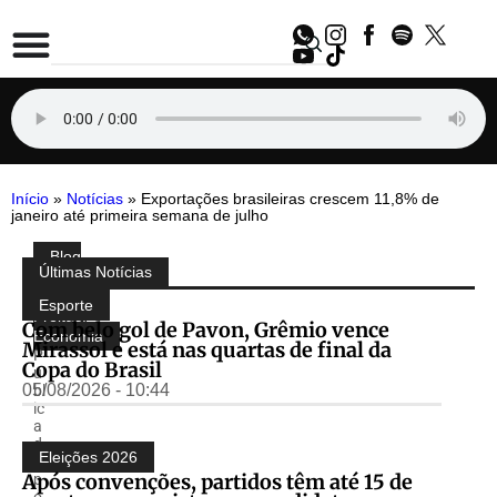
Início
»
Notícias
»
Exportações brasileiras crescem 11,8% de
janeiro até primeira semana de julho
Blog
Compartilhe:
Últimas Notícias
do
Almir
Esporte
Freitas
,
Com belo gol de Pavon, Grêmio vence
Economia
Mirassol e está nas quartas de final da
P
Copa do Brasil
u
05/08/2026 - 10:44
bl
ic
a
d
Eleições 2026
o
Após convenções, partidos têm até 15 de
p
o