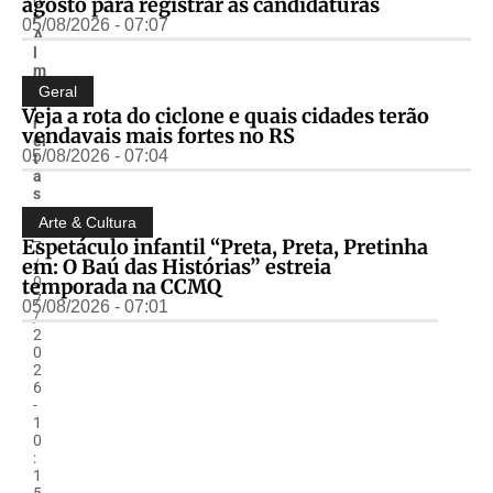
agosto para registrar as candidaturas
r
05/08/2026 - 07:07
A
l
m
ir
Geral
F
Veja a rota do ciclone e quais cidades terão
r
vendavais mais fortes no RS
ei
05/08/2026 - 07:04
t
a
s
-
Arte & Cultura
0
Espetáculo infantil “Preta, Preta, Pretinha
7
em: O Baú das Histórias” estreia
/
0
temporada na CCMQ
7
05/08/2026 - 07:01
/
2
0
2
6
-
1
0
:
1
5