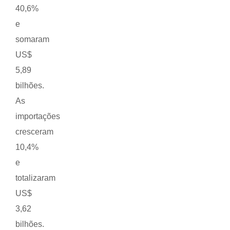
40,6%
e
somaram
US$
5,89
bilhões.
As
importações
cresceram
10,4%
e
totalizaram
US$
3,62
bilhões.