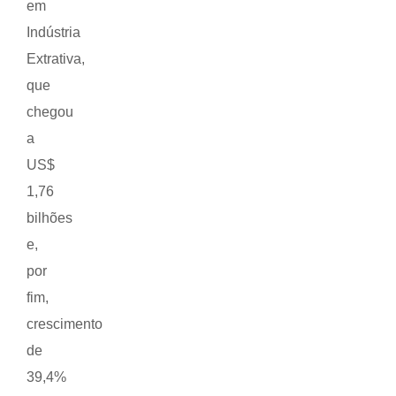
em
Indústria
Extrativa,
que
chegou
a
US$
1,76
bilhões
e,
por
fim,
crescimento
de
39,4%