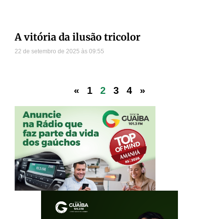
A vitória da ilusão tricolor
22 de setembro de 2025
09:55
«
1
2
3
4
»