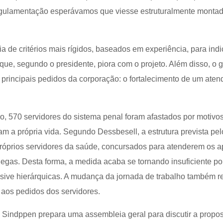
regulamentação esperávamos que viesse estruturalmente montad
cia de critérios mais rígidos, baseados em experiência, para ind
que, segundo o presidente, piora com o projeto. Além disso, o 
principais pedidos da corporação: o fortalecimento de um aten
o, 570 servidores do sistema penal foram afastados por motivo
aram a própria vida. Segundo Dessbesell, a estrutura prevista pel
róprios servidores da saúde, concursados para atenderem os 
gas. Desta forma, a medida acaba se tornando insuficiente p
lusive hierárquicas. A mudança da jornada de trabalho também 
r aos pedidos dos servidores.
 Sindppen prepara uma assembleia geral para discutir a propos