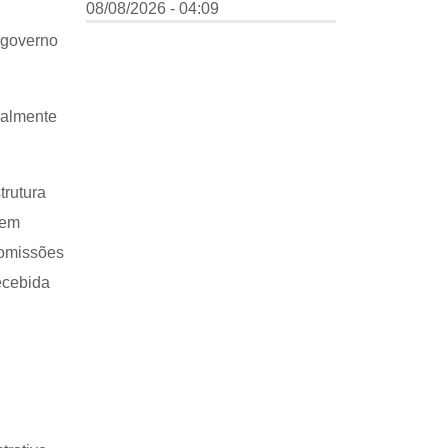
08/08/2026 - 04:09
 governo
ialmente
trutura
 em
comissões
ecebida