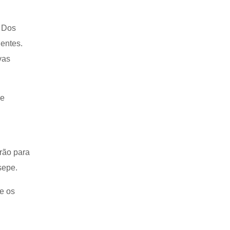
. Dos
gentes.
vas
 e
rão para
sepe.
 e os