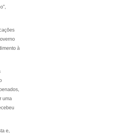
o”,
icações
governo
dimento à
s
o
apenados,
or uma
recebeu
ta e,