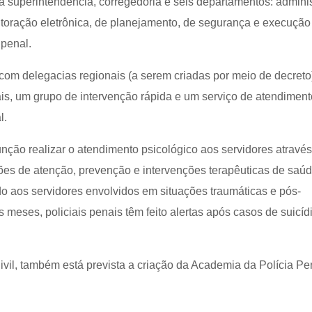
a superintendência, corregedoria e seis departamentos: adminis
itoração eletrônica, de planejamento, de segurança e execução
 penal.
om delegacias regionais (a serem criadas por meio de decreto
is, um grupo de intervenção rápida e um serviço de atendiment
l.
unção realizar o atendimento psicológico aos servidores atravé
es de atenção, prevenção e intervenções terapêuticas de saú
do aos servidores envolvidos em situações traumáticas e pós-
s meses, policiais penais têm feito alertas após casos de suicíd
ivil, também está prevista a criação da Academia da Polícia P