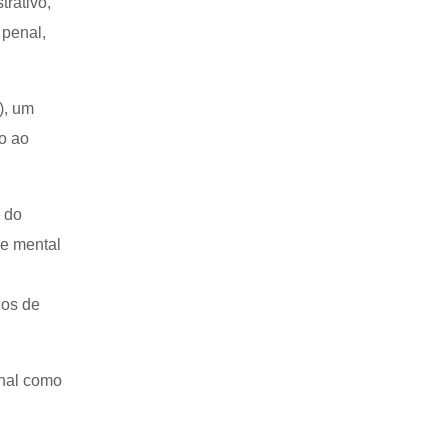
trativo,
 penal,
), um
o ao
s do
de mental
ios de
enal como