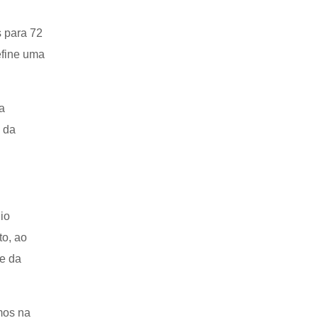
s para 72
efine uma
a
e da
io
to, ao
 e da
mos na