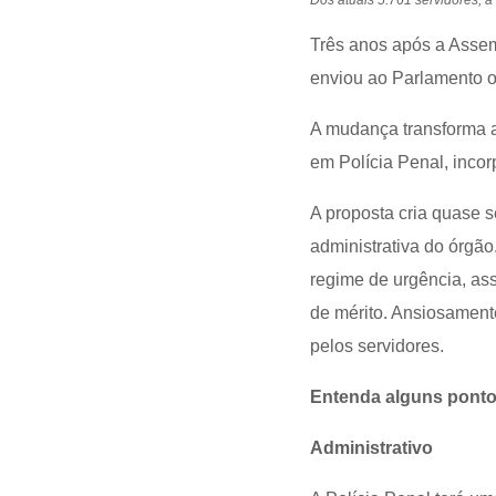
Dos atuais 5.761 servidores, a
Três anos após a Assem
enviou ao Parlamento o
A mudança transforma a
em Polícia Penal, inco
A proposta cria quase se
administrativa do órgão.
regime de urgência, as
de mérito. Ansiosament
pelos servidores.
Entenda alguns pontos
Administrativo