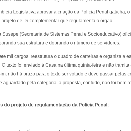
 Polícia Penal passará a ter 12.699 agentes | Foto: Grégori Bertó / MPRS
bleia Legislativa aprovar a criação da Polícia Penal gaúcha, o
 projeto de lei complementar que regulamenta o órgão.
 Susepe (Secretaria de Sistemas Penal e Socioeducativo) ofic
rporando sua estrutura e dobrando o número de servidores.
te mil cargos, reestrutura o quadro de carreiras e organiza a es
 O texto foi enviado à Casa na última quinta-feira e não tramita
sim, não há prazo para o texto ser votado e deve passar pelas 
e aguardado pela categoria, a proposta, contudo, não foi bem r
 do projeto de regulamentação da Polícia Penal: