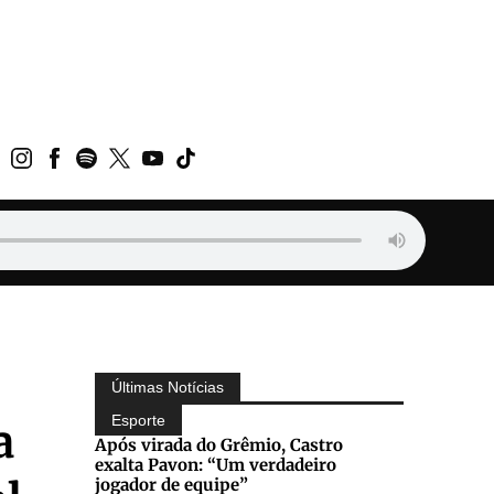
Últimas Notícias
Esporte
a
Após virada do Grêmio, Castro
exalta Pavon: “Um verdadeiro
jogador de equipe”