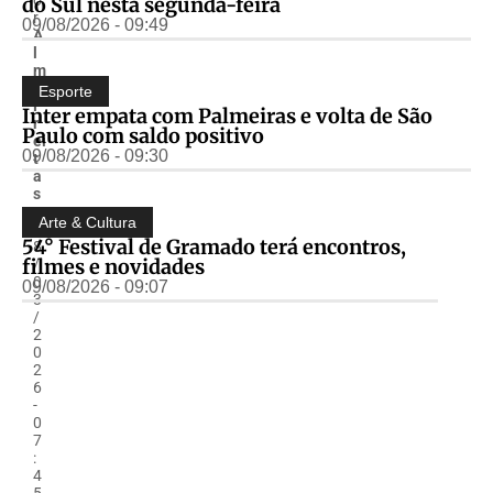
do Sul nesta segunda-feira
r
09/08/2026 - 09:49
A
l
m
ir
Esporte
F
Inter empata com Palmeiras e volta de São
r
Paulo com saldo positivo
ei
09/08/2026 - 09:30
t
a
s
-
Arte & Cultura
1
54° Festival de Gramado terá encontros,
8
filmes e novidades
/
0
09/08/2026 - 09:07
3
/
2
0
2
6
-
0
7
:
4
5