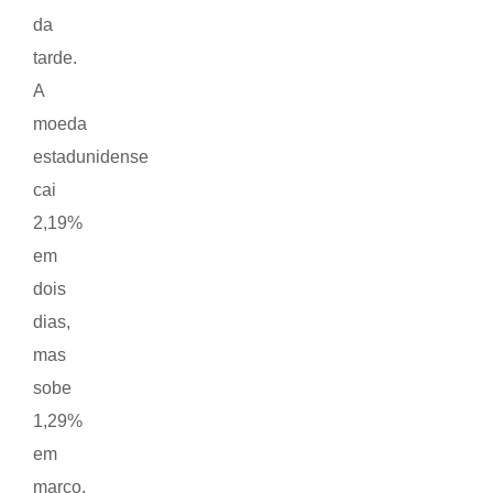
da
tarde.
A
moeda
estadunidense
cai
2,19%
em
dois
dias,
mas
sobe
1,29%
em
março.