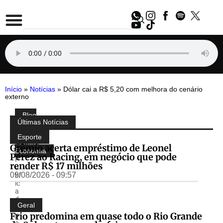
Início
»
Notícias
»
Dólar cai a R$ 5,20 com melhora do cenário
externo
Blog
Compartilhe:
Últimas Notícias
do
Almir
Esporte
Freitas
,
Grêmio acerta empréstimo de Leonel
Economia
Pérez ao Racing, em negócio que pode
P
render R$ 17 milhões
u
09/08/2026 - 09:57
bl
ic
a
d
Geral
o
Frio predomina em quase todo o Rio Grande
p
o