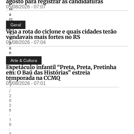
agosto para registrar as candidaturas
r
05/08/2026 - 07:07
M
a
rc
el
Geral
o
Veja a rota do ciclone e quais cidades terão
S
vendavais mais fortes no RS
al
05/08/2026 - 07:04
z
a
n
o
Arte & Cultura
-
Espetáculo infantil “Preta, Preta, Pretinha
0
em: O Baú das Histórias” estreia
3
/
temporada na CCMQ
0
05/08/2026 - 07:01
7
/
2
0
2
6
-
1
0
:
3