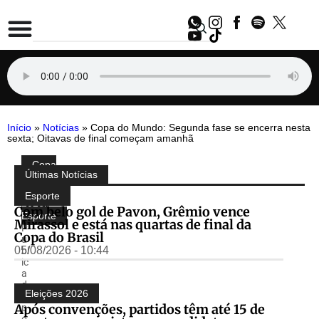
Início
»
Notícias
»
Copa do Mundo: Segunda fase se encerra nesta
sexta; Oitavas de final começam amanhã
Copa
Compartilhe:
Últimas Notícias
do
Mundo
Esporte
2026
,
Com belo gol de Pavon, Grêmio vence
Esporte
Mirassol e está nas quartas de final da
P
Copa do Brasil
u
05/08/2026 - 10:44
bl
ic
a
d
Eleições 2026
o
Após convenções, partidos têm até 15 de
p
o