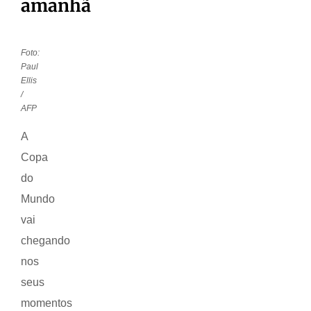
amanhã
Foto:
Paul
Ellis
/
AFP
A
Copa
do
Mundo
vai
chegando
nos
seus
momentos