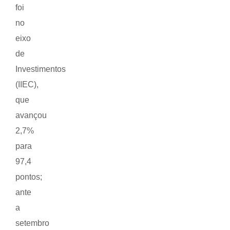
foi
no
eixo
de
Investimentos
(IIEC),
que
avançou
2,7%
para
97,4
pontos;
ante
a
setembro