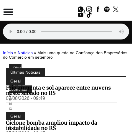
Início
»
Notícias
»
Mais uma queda na Confiança dos Empresários
do Comércio em setembro
Blog
Compartilhe:
Últimas Notícias
do
Almir
Geral
Freitas
,
Frio aumenta e sol aparece entre nuvens
Economia
neste sábado no RS
P
07/08/2026 - 09:49
u
bl
ic
a
Geral
d
Ciclone bomba ampliou impacto da
o
instabilidade no RS
p
o