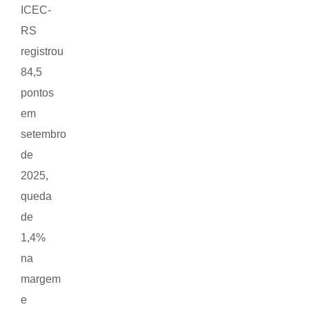
ICEC-
RS
registrou
84,5
pontos
em
setembro
de
2025,
queda
de
1,4%
na
margem
e