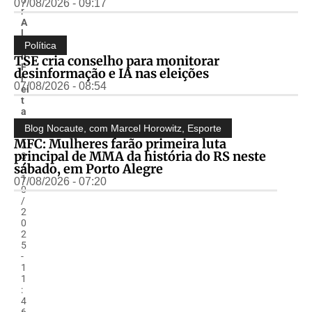
07/08/2026 - 09:17
r
A
l
m
Política
ir
TSE cria conselho para monitorar
F
desinformação e IA nas eleições
r
07/08/2026 - 08:54
ei
t
a
s
Blog Nocaute, com Marcel Horowitz
,
Esporte
-
MFC: Mulheres farão primeira luta
2
principal de MMA da história do RS neste
3
sábado, em Porto Alegre
/
1
07/08/2026 - 07:20
0
/
2
0
2
5
-
1
1
:
4
6