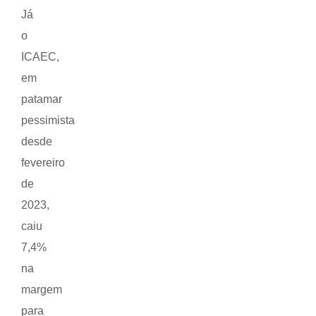
Já
o
ICAEC,
em
patamar
pessimista
desde
fevereiro
de
2023,
caiu
7,4%
na
margem
para