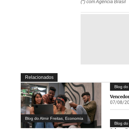
(*) com Agência Brasil
Relacionados
Blog do 
Vencedor
07/08/20
Blog do Almir Freitas
,
Economia
Blog do 