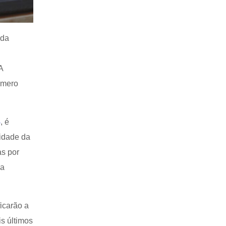
 da
A
úmero
4
, é
uidade da
s por
ma
icarão a
is últimos