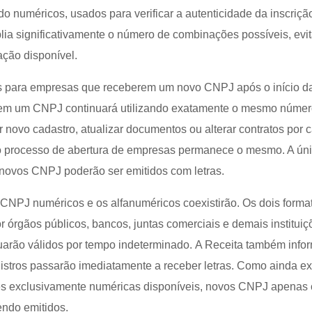
do numéricos, usados para verificar a autenticidade da inscriçã
lia significativamente o número de combinações possíveis, evi
ção disponível.
 para empresas que receberem um novo CNPJ após o início d
tem um CNPJ continuará utilizando exatamente o mesmo númer
ar novo cadastro, atualizar documentos ou alterar contratos por 
o processo de abertura de empresas permanece o mesmo. A ún
 novos CNPJ poderão ser emitidos com letras.
s CNPJ numéricos e os alfanuméricos coexistirão. Os dois forma
 órgãos públicos, bancos, juntas comerciais e demais instituiç
nuarão válidos por tempo indeterminado. A Receita também info
istros passarão imediatamente a receber letras. Como ainda e
s exclusivamente numéricas disponíveis, novos CNPJ apenas
ndo emitidos.