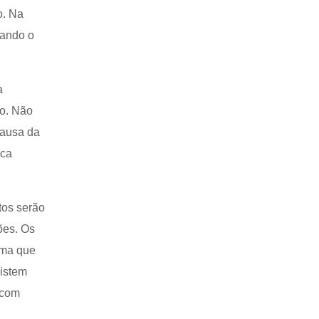
o. Na
tando o
a
o. Não
causa da
ica
tos serão
ões. Os
rma que
xistem
 com