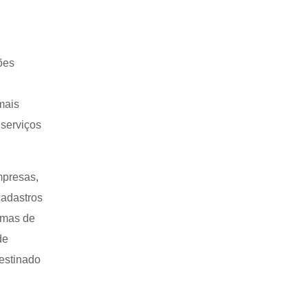
ões
mais
 serviços
mpresas,
cadastros
temas de
de
estinado