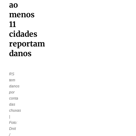
ao
menos
11
cidades
reportam
danos
RS
tem
danos
por
conta
das
chuvas
|
Foto:
Dnit
/