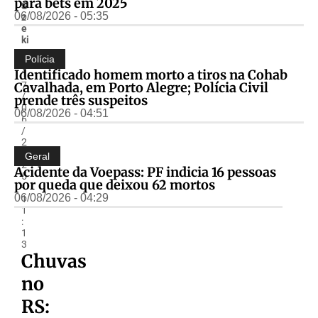
para bets em 2025
S
06/08/2026 - 05:35
z
e
ki
r
Polícia
-
Identificado homem morto a tiros na Cohab
1
Cavalhada, em Porto Alegre; Polícia Civil
7
/
prende três suspeitos
0
06/08/2026 - 04:51
6
/
2
0
Geral
2
Acidente da Voepass: PF indicia 16 pessoas
5
por queda que deixou 62 mortos
-
06/08/2026 - 04:29
1
1
:
1
3
Chuvas
no
RS: