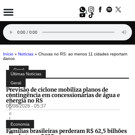
Início
»
Notícias
»
Chuvas no RS: ao menos 11 cidades reportam
danos
Geral
Compartilhe:
Últimas Notícias
P
u
Geral
bl
Previsão de ciclone mobiliza planos de
ic
contingência em concessionárias de água e
a
d
energia no RS
o
06/08/2026 - 05:37
p
o
r
T
Economia
o
Famílias brasileiras perderam R$ 62,5 bilhões
m