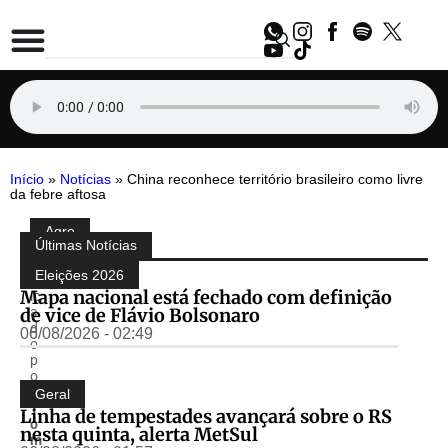
Início
»
Notícias
»
China reconhece território brasileiro como livre
da febre aftosa
Agro
Compartilhe:
Últimas Notícias
P
u
Eleições 2026
bl
Mapa nacional está fechado com definição
ic
de vice de Flávio Bolsonaro
a
d
06/08/2026 - 02:49
o
p
o
r
Geral
T
Linha de tempestades avançará sobre o RS
o
nesta quinta, alerta MetSul
m