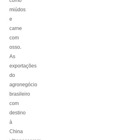
como
miúdos
e
carne
com
osso.
As
exportações
do
agronegócio
brasileiro
com
destino
à
China