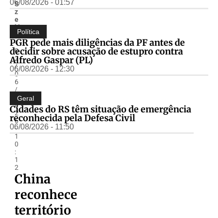
06/08/2026 - 01:57
S
z
e
ki
Política
r
PGR pede mais diligências da PF antes de
-
decidir sobre acusação de estupro contra
0
Alfredo Gaspar (PL)
2
/
06/08/2026 - 12:30
0
6
/
2
Geral
0
Cidades do RS têm situação de emergência
2
reconhecida pela Defesa Civil
6
06/08/2026 - 11:50
-
1
0
:
1
2
China
reconhece
território