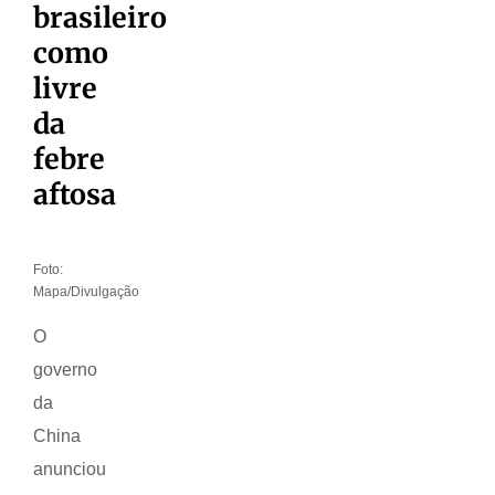
brasileiro
como
livre
da
febre
aftosa
Foto:
Mapa/Divulgação
O
governo
da
China
anunciou