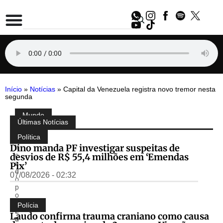
Início
»
Notícias
»
Capital da Venezuela registra novo tremor nesta
segunda
Mundo
Compartilhe:
Últimas Notícias
P
u
Política
b
Dino manda PF investigar suspeitas de
li
desvios de R$ 55,4 milhões em ‘Emendas
c
a
Pix’
d
07/08/2026 - 02:32
o
p
o
r
Polícia
L
Laudo confirma trauma craniano como causa
u