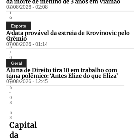
da morte de menino de 3 anos em Viamão
i
07/08/2026 - 02:08
s
T
o
s
Esporte
c
A data provável da estreia de Krovinovic pelo
a
Grêmio
-
2
07/08/2026 - 01:14
9
/
0
6
Geral
/
Aluna de Direito tira 10 em trabalho com
2
tema polêmico: ‘Antes Elize do que Eliza’
0
07/08/2026 - 12:45
2
6
-
0
8
:
5
3
Capital
da