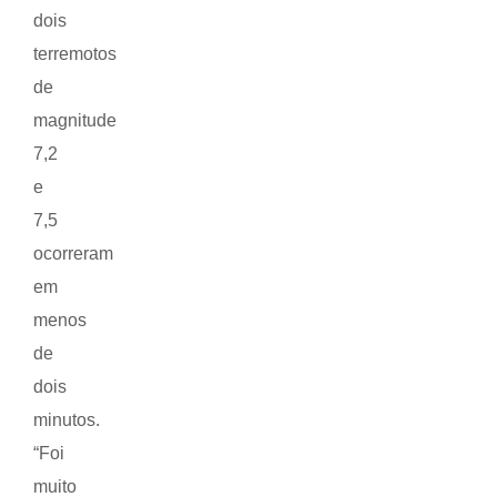
dois
terremotos
de
magnitude
7,2
e
7,5
ocorreram
em
menos
de
dois
minutos.
“Foi
muito