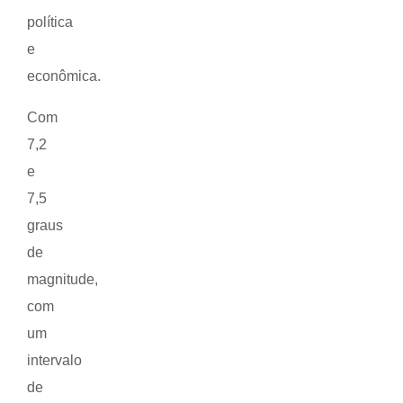
política
e
econômica.
Com
7,2
e
7,5
graus
de
magnitude,
com
um
intervalo
de