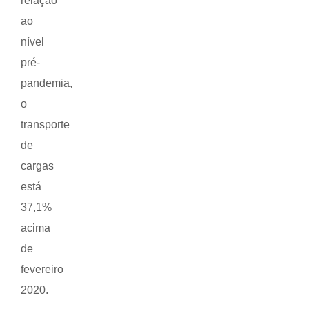
relação
ao
nível
pré-
pandemia,
o
transporte
de
cargas
está
37,1%
acima
de
fevereiro
2020.