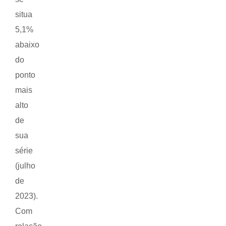
situa
5,1%
abaixo
do
ponto
mais
alto
de
sua
série
(julho
de
2023).
Com