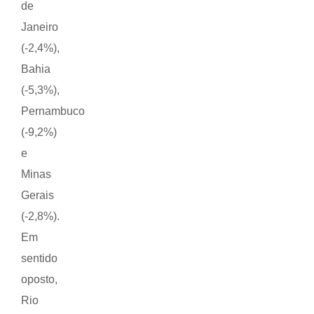
de
Janeiro
(-2,4%),
Bahia
(-5,3%),
Pernambuco
(-9,2%)
e
Minas
Gerais
(-2,8%).
Em
sentido
oposto,
Rio