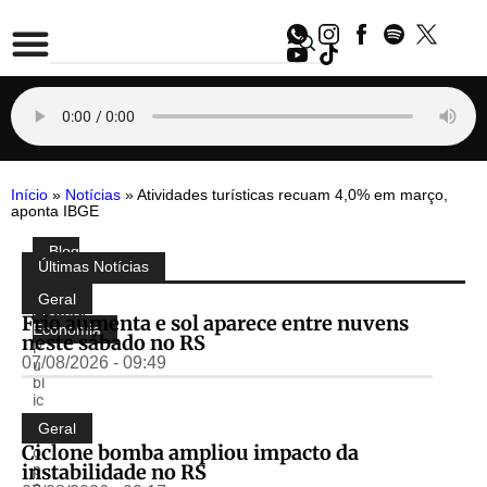
Início
»
Notícias
»
Atividades turísticas recuam 4,0% em março,
aponta IBGE
Blog
Compartilhe:
Últimas Notícias
do
Almir
Geral
Freitas
,
Frio aumenta e sol aparece entre nuvens
Economia
neste sábado no RS
P
07/08/2026 - 09:49
u
bl
ic
a
Geral
d
Ciclone bomba ampliou impacto da
o
instabilidade no RS
p
o