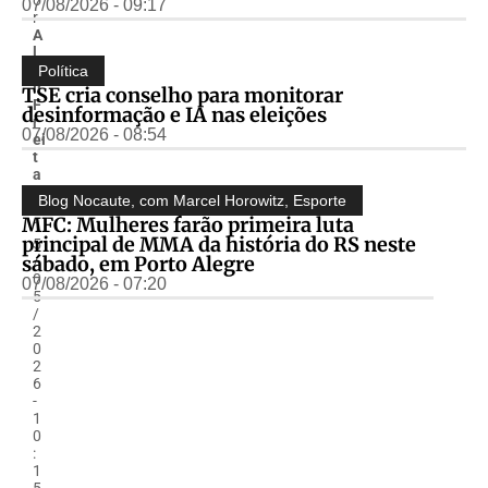
07/08/2026 - 09:17
r
A
l
m
Política
ir
TSE cria conselho para monitorar
F
desinformação e IA nas eleições
r
07/08/2026 - 08:54
ei
t
a
s
Blog Nocaute, com Marcel Horowitz
,
Esporte
-
MFC: Mulheres farão primeira luta
1
principal de MMA da história do RS neste
5
sábado, em Porto Alegre
/
0
07/08/2026 - 07:20
5
/
2
0
2
6
-
1
0
:
1
5