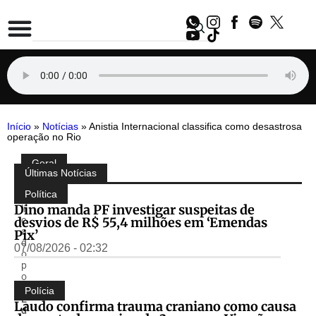
Início
»
Notícias
»
Anistia Internacional classifica como desastrosa
operação no Rio
Geral
Compartilhe:
Últimas Notícias
P
u
Política
b
Dino manda PF investigar suspeitas de
li
desvios de R$ 55,4 milhões em ‘Emendas
c
a
Pix’
d
07/08/2026 - 02:32
o
p
o
r
Polícia
E
Laudo confirma trauma craniano como causa
d