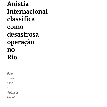
Anistia
Internacional
classifica
como
desastrosa
operação
no
Rio
Foto:
Tomaz
Silva
/
Agência
Brasil