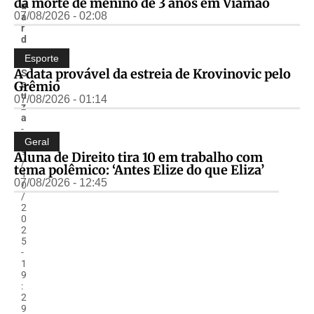
da morte de menino de 3 anos em Viamão
u
07/08/2026 - 02:08
a
r
d
o
Esporte
.
A data provável da estreia de Krovinovic pelo
S
Grêmio
o
u
07/08/2026 - 01:14
z
a
-
2
Geral
9
Aluna de Direito tira 10 em trabalho com
/
tema polêmico: ‘Antes Elize do que Eliza’
1
07/08/2026 - 12:45
0
/
2
0
2
5
-
1
9
:
2
9