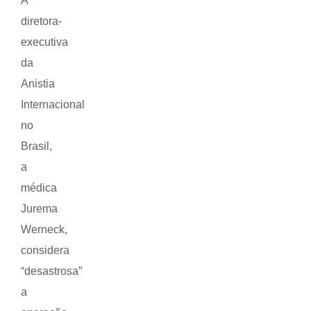
A
diretora-
executiva
da
Anistia
Internacional
no
Brasil,
a
médica
Jurema
Werneck,
considera
“desastrosa”
a