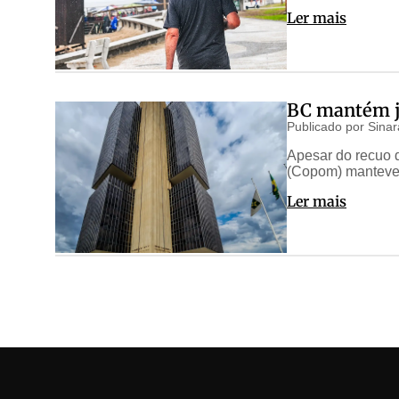
Ler mais
BC mantém ju
Publicado por
Sinar
Apesar do recuo d
(Copom) manteve 
Ler mais