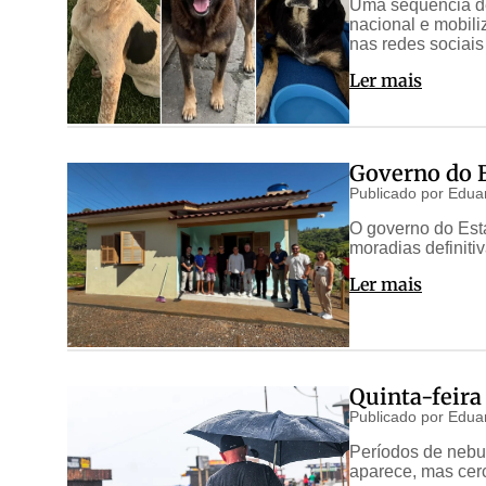
Uma sequência de
nacional e mobil
nas redes sociais
Ler mais
Governo do E
Publicado por
Edua
O governo do Esta
moradias definiti
Ler mais
Quinta-feira
Publicado por
Edua
Períodos de nebul
aparece, mas cer