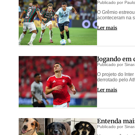
Publicado por
Paulo
O Grêmio estreou 
aconteceram na s
Ler mais
Jogando em c
Publicado por
Sinar
O projeto do Inte
derrotado pelo Ath
Ler mais
Entenda mais
Publicado por
Sinar