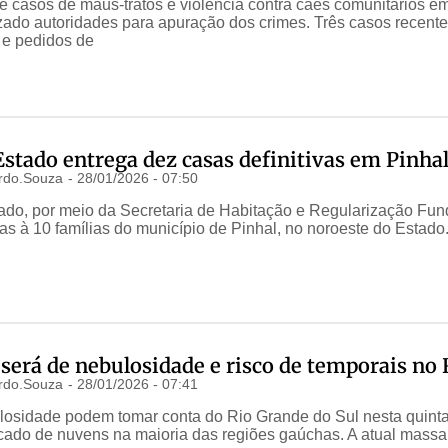
 casos de maus-tratos e violência contra cães comunitários em
izado autoridades para apuração dos crimes. Três casos recen
 e pedidos de
stado entrega dez casas definitivas em Pinha
rdo.Souza
-
28/01/2026 - 07:50
do, por meio da Secretaria de Habitação e Regularização Fundi
vas à 10 famílias do município de Pinhal, no noroeste do Estado.
 será de nebulosidade e risco de temporais no
rdo.Souza
-
28/01/2026 - 07:41
osidade podem tomar conta do Rio Grande do Sul nesta quinta-
cado de nuvens na maioria das regiões gaúchas. A atual massa