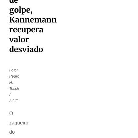
golpe,
Kannemann
recupera
valor
desviado
Foto:
Pedro
H.
Tesch
/
AGIF
O
zagueiro
do