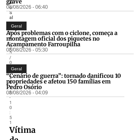
grave
el
08/08/2026 - 06:40
o
S
al
z
Geral
a
Após problemas com o ciclone, começa a
n
montagem oficial dos piquetes no
o
-
Acampamento Farroupilha
2
08/08/2026 - 05:30
5
/
0
6
Geral
/
“Cenário de guerra”: tornado danificou 10
2
propriedades e afetou 150 famílias em
0
Pedro Osório
2
08/08/2026 - 04:09
5
-
1
0
:
5
1
Vítima
de