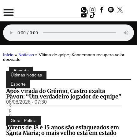
Início
»
Notícias
»
Vítima de golpe, Kannemann recupera valor
desviado
Esporte
Compartilhe:
Últimas Notícias
P
u
Esporte
bl
Após virada do Grêmio, Castro exalta
ic
Pavon: “Um verdadeiro jogador de equipe”
a
d
08/08/2026 - 07:30
o
p
o
r
Geral
,
Polícia
M
Jovens de 18 e 15 anos são esfaqueados em
a
Santa Maria; o mais velho está em estado
rc