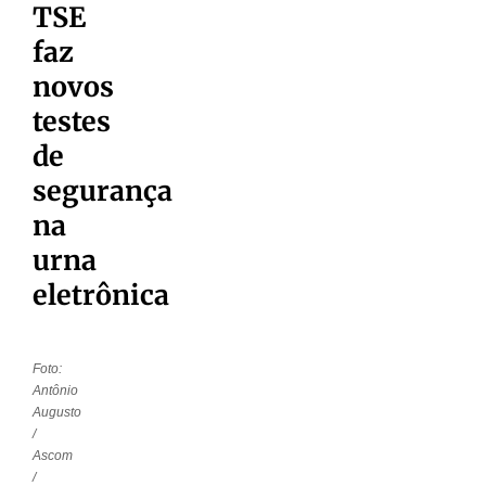
TSE
faz
novos
testes
de
segurança
na
urna
eletrônica
Foto:
Antônio
Augusto
/
Ascom
/