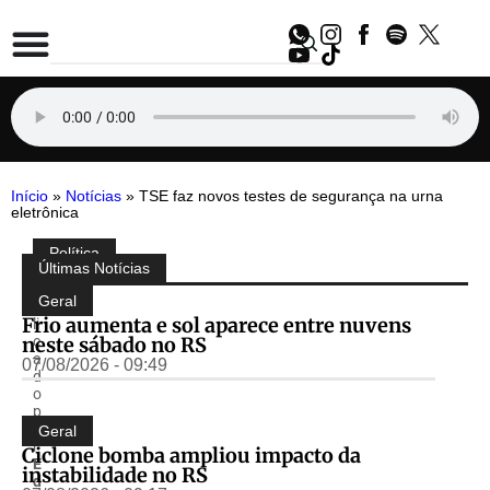
Início
»
Notícias
»
TSE faz novos testes de segurança na urna
eletrônica
Política
Compartilhe:
Últimas Notícias
P
u
Geral
b
Frio aumenta e sol aparece entre nuvens
li
neste sábado no RS
c
a
07/08/2026 - 09:49
d
o
p
o
Geral
r
Ciclone bomba ampliou impacto da
E
instabilidade no RS
d