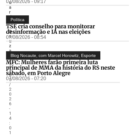
07/08/2026 - 09:17
u
a
r
d
Política
o
TSE cria conselho para monitorar
.
desinformação e IA nas eleições
S
o
07/08/2026 - 08:54
u
z
a
-
Blog Nocaute, com Marcel Horowitz
,
Esporte
1
MFC: Mulheres farão primeira luta
3
principal de MMA da história do RS neste
/
sábado, em Porto Alegre
0
07/08/2026 - 07:20
5
/
2
0
2
6
-
1
4
:
0
1