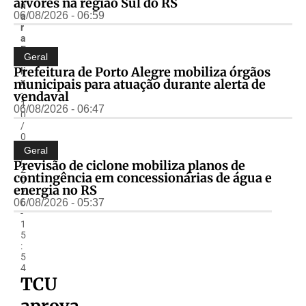
árvores na região Sul do RS
n
06/08/2026 - 06:59
a
r
a
F
Geral
é
Prefeitura de Porto Alegre mobiliza órgãos
li
municipais para atuação durante alerta de
x
-
vendaval
1
06/08/2026 - 06:47
0
/
0
6
Geral
/
Previsão de ciclone mobiliza planos de
2
contingência em concessionárias de água e
0
energia no RS
2
06/08/2026 - 05:37
6
-
1
5
:
5
4
TCU
aprova