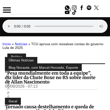
Início
»
Notícias
»
TCU aprova com ressalvas contas do governo
Lula de 2025
Política
Compartilhe:
Últimas Notícias
P
u
Blog Nocaute, com Marcel Horowitz
,
Esporte
b
“Pesa mundialmente em toda a equipe”,
li
diz líder da Chute Boxe no RS sobre morte
c
a
de Allan Nascimento
d
06/08/2026 - 07:13
o
p
o
r
Geral
S
Tornado causa destelhamento e queda de
i