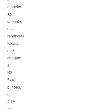
respeito
ao
tamanho
das
renúncias
fiscais,
que
chegam
a
R$
544
bilhões,
ou
4,7%