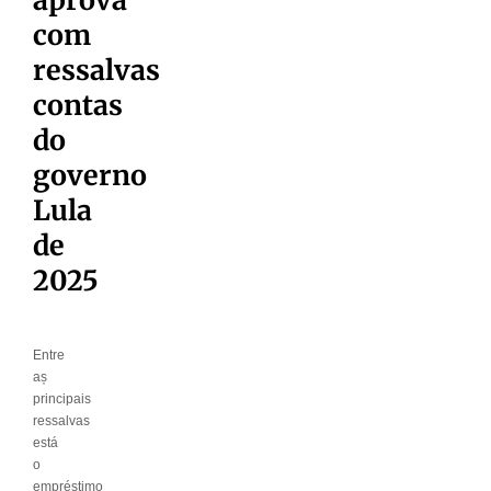
com
ressalvas
contas
do
governo
Lula
de
2025
Entre
aș
principais
ressalvas
está
o
empréstimo