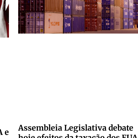
Assembleia Legislativa debate
A e
hoje efeitos da taxação dos EUA