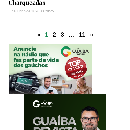
Charqueadas
3 de junho de 2026
20:25
«
1
2
3
…
11
»