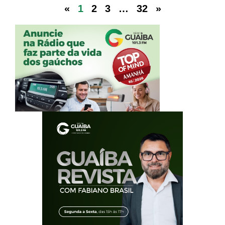
«
1
2
3
…
32
»