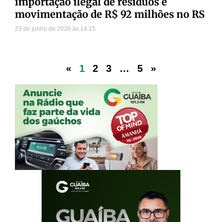
importação ilegal de resíduos e
movimentação de R$ 92 milhões no RS
23 de junho de 2026
14:15
«
1
2
3
…
5
»