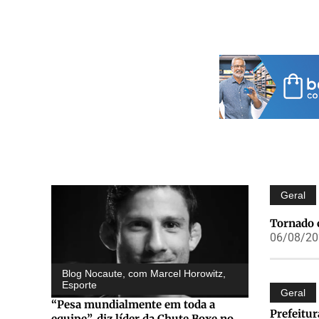
Geral
Tornado 
06/08/202
Blog Nocaute, com Marcel Horowitz
,
Esporte
Geral
“Pesa mundialmente em toda a
Prefeitur
equipe”, diz líder da Chute Boxe no