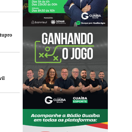
stupro
vil