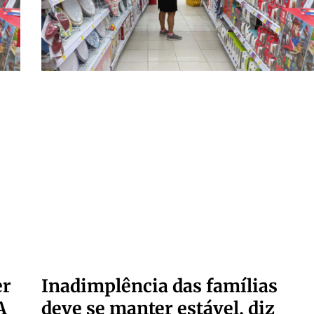
er
Inadimplência das famílias
A
deve se manter estável, diz