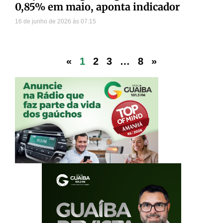
0,85% em maio, aponta indicador
16 de junho de 2026
07:15
«
1
2
3
…
8
»