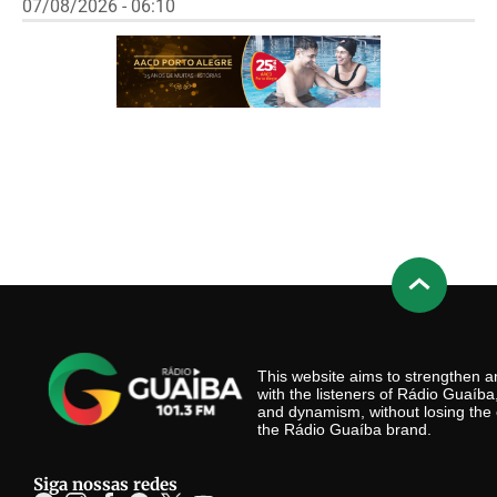
07/08/2026 - 06:10
This website aims to strengthen
with the listeners of Rádio Guaíb
and dynamism, without losing the 
the Rádio Guaíba brand.
Siga nossas redes