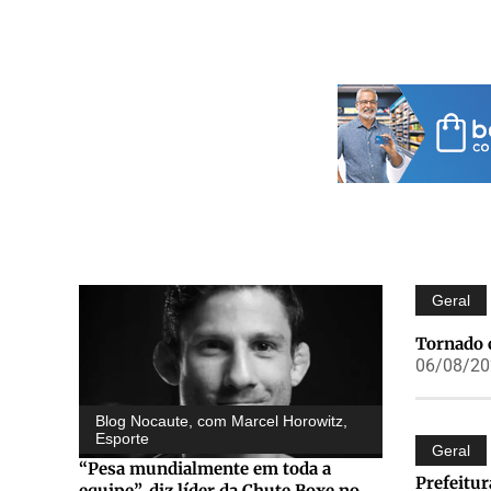
Geral
Tornado 
06/08/202
Blog Nocaute, com Marcel Horowitz
,
Esporte
Geral
“Pesa mundialmente em toda a
Prefeitur
equipe”, diz líder da Chute Boxe no