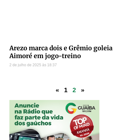
Arezo marca dois e Grêmio goleia
Aimoré em jogo-treino
2 de julho de 2025
18:37
«
1
2
»