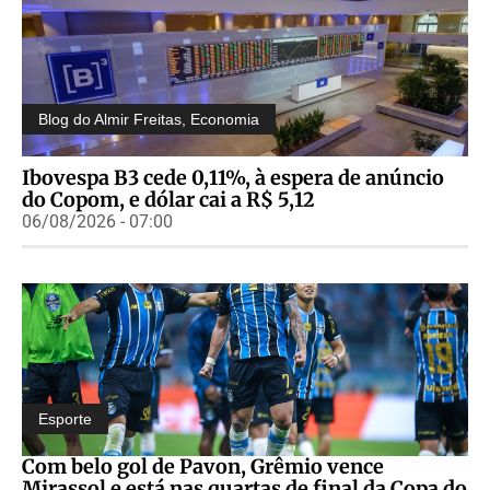
Blog do Almir Freitas
,
Economia
Ibovespa B3 cede 0,11%, à espera de anúncio
do Copom, e dólar cai a R$ 5,12
06/08/2026 - 07:00
Esporte
Com belo gol de Pavon, Grêmio vence
Mirassol e está nas quartas de final da Copa do