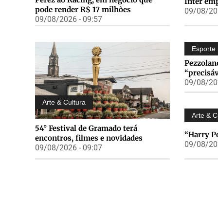
Inter emp
pode render R$ 17 milhões
09/08/202
09/08/2026 - 09:57
Esporte
Pezzolano
“precisá
09/08/202
Arte & Cultura
Arte & C
54° Festival de Gramado terá
“Harry Po
encontros, filmes e novidades
09/08/202
09/08/2026 - 09:07