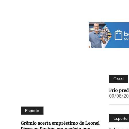
Geral
Frio pre
09/08/202
Esporte
Esporte
Grêmio acerta empréstimo de Leonel
Pérez ao Racing, em negócio que