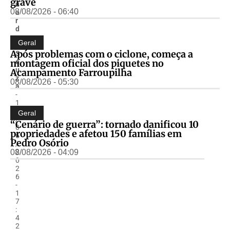
grave
u
08/08/2026 - 06:40
a
r
d
o
Geral
.
Após problemas com o ciclone, começa a
S
montagem oficial dos piquetes no
o
u
Acampamento Farroupilha
z
08/08/2026 - 05:30
a
-
1
2
Geral
/
“Cenário de guerra”: tornado danificou 10
0
propriedades e afetou 150 famílias em
6
Pedro Osório
/
08/08/2026 - 04:09
2
0
2
6
-
1
7
:
4
2