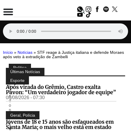
Início
»
Notícias
»
STF reage à Justiça italiana e defende Moraes
após veto à extradição de Zambelli
Política
Compartilhe:
Últimas Notícias
P
u
Esporte
b
Após virada do Grêmio, Castro exalta
li
Pavon: “Um verdadeiro jogador de equipe”
c
a
08/08/2026 - 07:30
d
o
p
o
Geral
,
Polícia
r
Jovens de 18 e 15 anos são esfaqueados em
E
Santa Maria; o mais velho está em estado
d