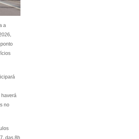
a a
2026,
 ponto
ícios
icipará
 haverá
es no
ulos
27, das 8h