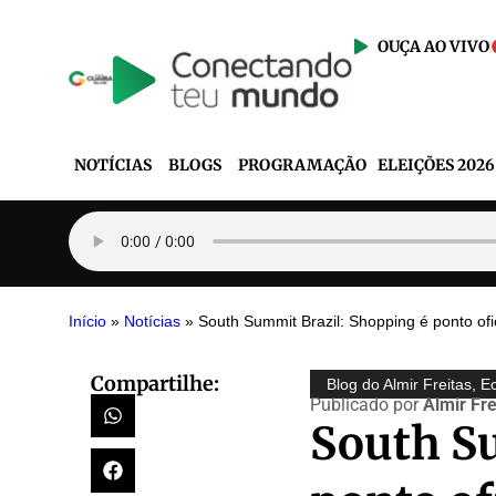
OUÇA AO VIVO
NOTÍCIAS
BLOGS
PROGRAMAÇÃO
ELEIÇÕES 2026
Início
»
Notícias
»
South Summit Brazil: Shopping é ponto ofic
Compartilhe:
Blog do Almir Freitas
,
E
Publicado por
Almir Fre
South S