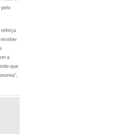
 pelo
 reforça
 receber
s
vem a
rmite que
ronomia”,