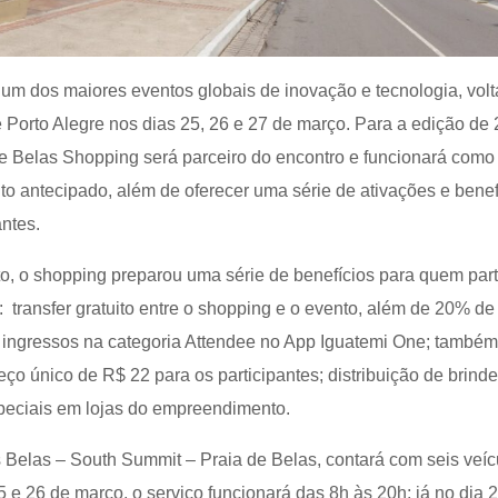
 um dos maiores eventos globais de inovação e tecnologia, volt
 Porto Alegre nos dias 25, 26 e 27 de março. Para a edição de 
e Belas Shopping será parceiro do encontro e funcionará como
to antecipado, além de oferecer uma série de ativações e benef
antes.
, o shopping preparou uma série de benefícios para quem part
 transfer gratuito entre o shopping e o evento, além de 20% de
ingressos na categoria Attendee no App Iguatemi One; também
o único de R$ 22 para os participantes; distribuição de brind
peciais em lojas do empreendimento.
s Belas – South Summit – Praia de Belas, contará com seis veíc
5 e 26 de março, o serviço funcionará das 8h às 20h; já no dia 