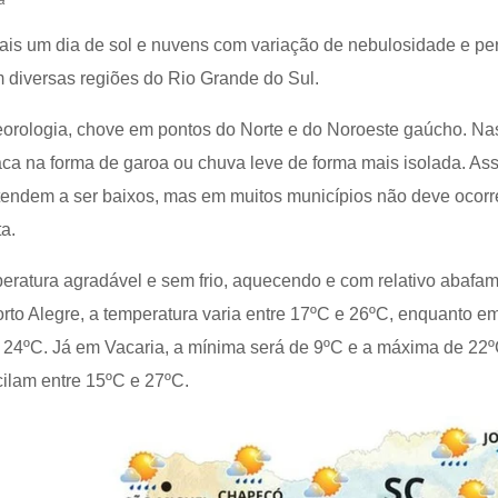
a
 mais um dia de sol e nuvens com variação de nebulosidade e pe
 diversas regiões do Rio Grande do Sul.
orologia, chove em pontos do Norte e do Noroeste gaúcho. Na
raca na forma de garoa ou chuva leve de forma mais isolada. As
endem a ser baixos, mas em muitos municípios não deve ocorr
ta.
ratura agradável e sem frio, aquecendo e com relativo abafa
orto Alegre, a temperatura varia entre 17ºC e 26ºC, enquanto e
 e 24ºC. Já em Vacaria, a mínima será de 9ºC e a máxima de 22
cilam entre 15ºC e 27ºC.