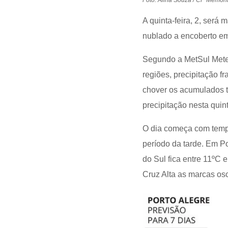
Foto: Alina Souza / CP Memóri
A quinta-feira, 2, será
nublado a encoberto em
Segundo a MetSul Mete
regiões, precipitação f
chover os acumulados t
precipitação nesta quin
O dia começa com tempe
período da tarde. Em P
do Sul fica entre 11ºC
Cruz Alta as marcas os