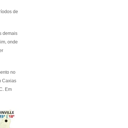
ríodos de
s demais
sim, onde
er
mento no
m Caxias
ºC. Em