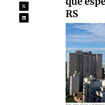
que espe
RS