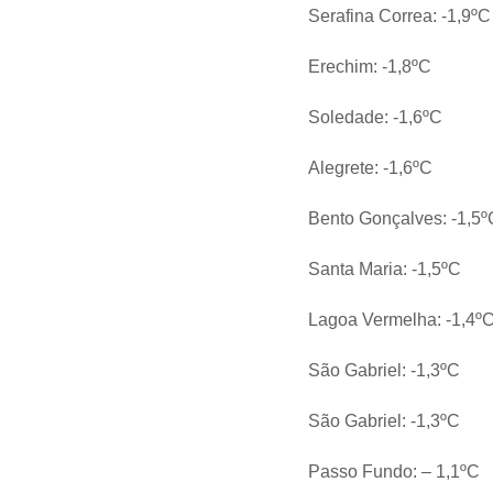
Serafina Correa: -1,9ºC
Erechim: -1,8ºC
Soledade: -1,6ºC
Alegrete: -1,6ºC
Bento Gonçalves: -1,5º
Santa Maria: -1,5ºC
Lagoa Vermelha: -1,4º
São Gabriel: -1,3ºC
São Gabriel: -1,3ºC
Passo Fundo: – 1,1ºC