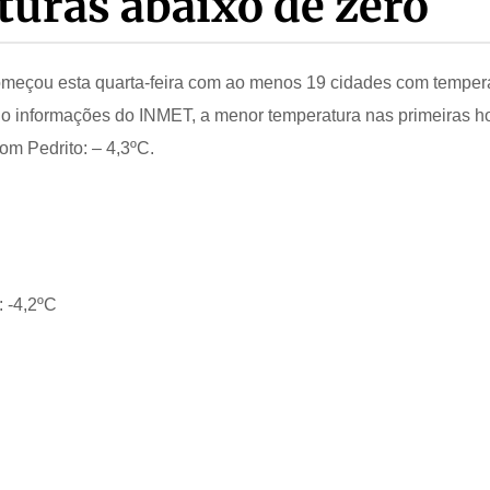
uras abaixo de zero
omeçou esta quarta-feira com ao menos 19 cidades com temper
o informações do INMET, a menor temperatura nas primeiras h
om Pedrito: – 4,3ºC.
 -4,2ºC
C