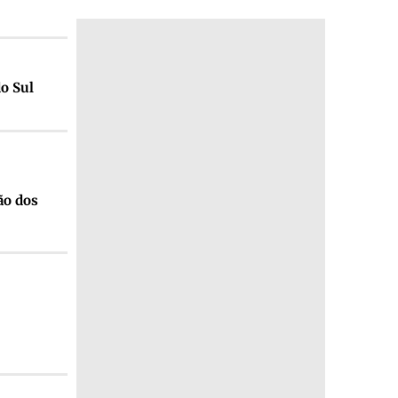
do Sul
ão dos