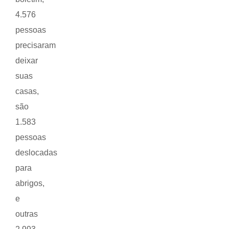
4.576
pessoas
precisaram
deixar
suas
casas,
são
1.583
pessoas
deslocadas
para
abrigos,
e
outras