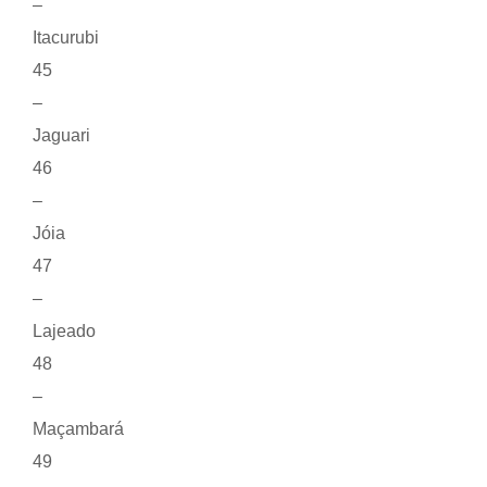
–
Itacurubi
45
–
Jaguari
46
–
Jóia
47
–
Lajeado
48
–
Maçambará
49