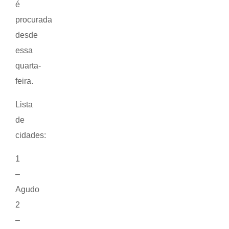
é
procurada
desde
essa
quarta-
feira.
Lista
de
cidades:
1
–
Agudo
2
–