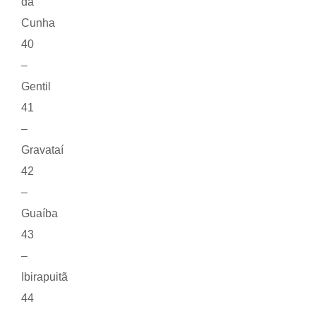
da
Cunha
40
–
Gentil
41
–
Gravataí
42
–
Guaíba
43
–
Ibirapuitã
44