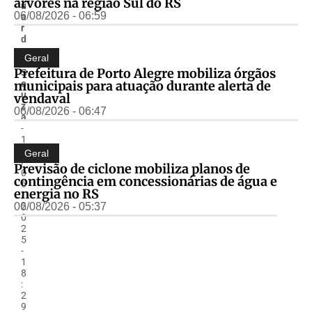
árvores na região Sul do RS
u
06/08/2026 - 06:59
a
r
d
o
Geral
.
Prefeitura de Porto Alegre mobiliza órgãos
S
municipais para atuação durante alerta de
o
u
vendaval
z
06/08/2026 - 06:47
a
-
1
9
Geral
/
Previsão de ciclone mobiliza planos de
0
contingência em concessionárias de água e
6
energia no RS
/
06/08/2026 - 05:37
2
0
2
5
-
1
8
:
2
9