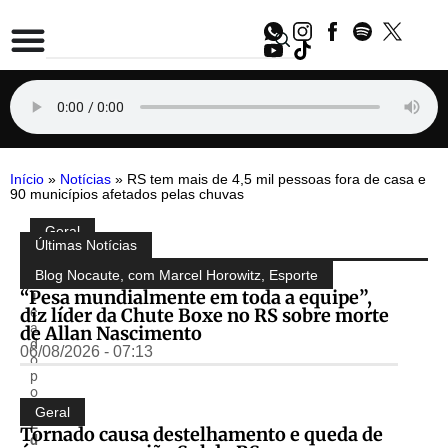
Início
»
Notícias
»
RS tem mais de 4,5 mil pessoas fora de casa e
90 municípios afetados pelas chuvas
Geral
Compartilhe:
Últimas Notícias
P
u
Blog Nocaute, com Marcel Horowitz
,
Esporte
b
“Pesa mundialmente em toda a equipe”,
li
diz líder da Chute Boxe no RS sobre morte
c
a
de Allan Nascimento
d
06/08/2026 - 07:13
o
p
o
r
Geral
E
Tornado causa destelhamento e queda de
d