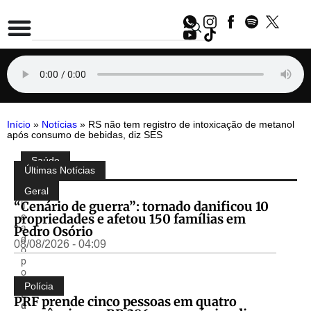
Início
»
Notícias
»
RS não tem registro de intoxicação de metanol
após consumo de bebidas, diz SES
Saúde
Compartilhe:
Últimas Notícias
P
u
Geral
b
“Cenário de guerra”: tornado danificou 10
li
propriedades e afetou 150 famílias em
c
a
Pedro Osório
d
08/08/2026 - 04:09
o
p
o
r
Polícia
E
PRF prende cinco pessoas em quatro
d