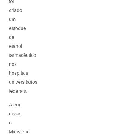
foi
criado
um
estoque
de
etanol
farmacêutico
nos
hospitais
universitários
federais.
Além
disso,
o
Ministério