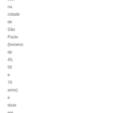
na
cidade
de
São
Paulo
(homens
de
45,
50
e
70
anos)
e
duas
em