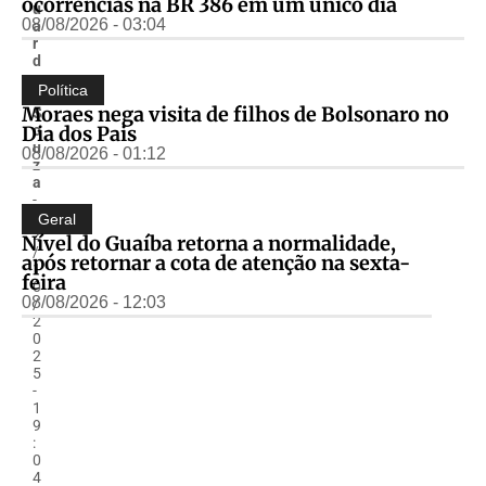
ocorrências na BR 386 em um único dia
u
08/08/2026 - 03:04
a
r
d
o
Política
.
Moraes nega visita de filhos de Bolsonaro no
S
Dia dos Pais
o
u
08/08/2026 - 01:12
z
a
-
0
Geral
2
Nível do Guaíba retorna a normalidade,
/
após retornar a cota de atenção na sexta-
1
feira
0
08/08/2026 - 12:03
/
2
0
2
5
-
1
9
:
0
4