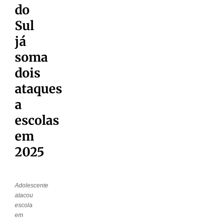
do
Sul
já
soma
dois
ataques
a
escolas
em
2025
Adolescente
atacou
escola
em