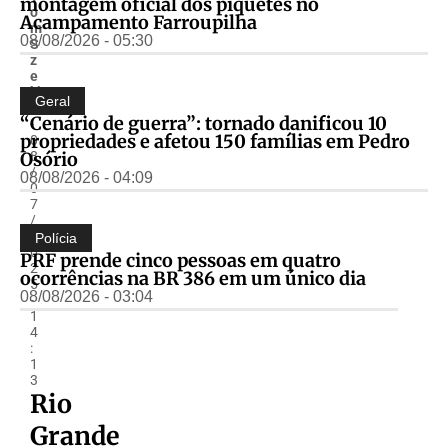
montagem oficial dos piquetes no
o
Acampamento Farroupilha
m
08/08/2026 - 05:30
S
z
e
ki
Geral
r
“Cenário de guerra”: tornado danificou 10
-
propriedades e afetou 150 famílias em Pedro
0
Osório
8
/
08/08/2026 - 04:09
0
7
/
2
Polícia
0
PRF prende cinco pessoas em quatro
2
ocorrências na BR 386 em um único dia
5
08/08/2026 - 03:04
-
1
4
:
1
3
Rio
Grande