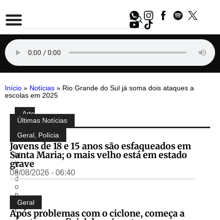
Início
»
Notícias
»
Rio Grande do Sul já soma dois ataques a
escolas em 2025
Arte
Compartilhe:
Últimas Notícias
&
Cultura
Geral
,
Polícia
P
Jovens de 18 e 15 anos são esfaqueados em
u
Santa Maria; o mais velho está em estado
bl
grave
ic
a
08/08/2026 - 06:40
d
o
p
o
Geral
r
Após problemas com o ciclone, começa a
T