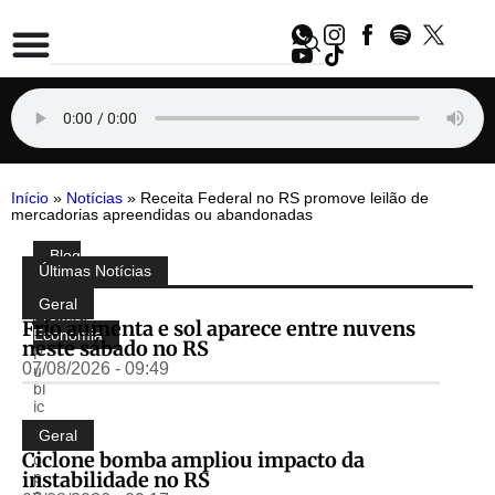
Início
»
Notícias
»
Receita Federal no RS promove leilão de
mercadorias apreendidas ou abandonadas
Blog
Compartilhe:
Últimas Notícias
do
Almir
Geral
Freitas
,
Frio aumenta e sol aparece entre nuvens
Economia
neste sábado no RS
P
07/08/2026 - 09:49
u
bl
ic
a
Geral
d
Ciclone bomba ampliou impacto da
o
instabilidade no RS
p
o