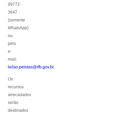
99772-
3647
(somente
WhatsApp)
ou
pelo
e-
mail:
leilao.pelotas@rfb.gov.br
.
Os
recursos
arrecadados
serão
destinados