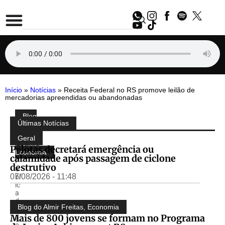
Início
»
Notícias
»
Receita Federal no RS promove leilão de
mercadorias apreendidas ou abandonadas
Blog
Compartilhe:
Últimas Notícias
do
Almir
Geral
Freitas
,
Pelotas decretará emergência ou
Economia
calamidade após passagem de ciclone
P
destrutivo
u
07/08/2026 - 11:48
bl
ic
a
d
Blog do Almir Freitas
,
Economia
o
Mais de 800 jovens se formam no Programa
p
o