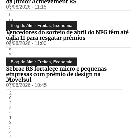
da Junior Achievement RS
r
07/08/2026 - 11:15
A
l
m
ir
Blog do Almir Freitas
,
Economia
F
Vencedores do sorteio de abril do NFG têm até
r
o dia 11 para resgatar prêmios
ei
07/08/2026 - 11:00
t
a
s
-
Blog do Almir Freitas
,
Economia
2
Sebrae RS fortalece micro e pequenas
4
empresas com prêmio de design na
/
0
Movelsul
6
07/08/2026 - 10:45
/
2
0
2
5
-
1
2
:
4
4