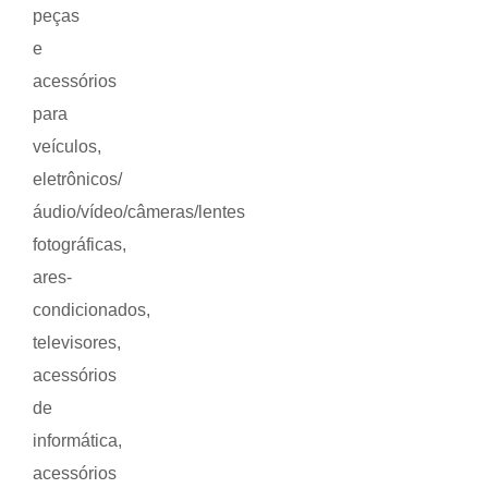
peças
e
acessórios
para
veículos,
eletrônicos/
áudio/vídeo/câmeras/lentes
fotográficas,
ares-
condicionados,
televisores,
acessórios
de
informática,
acessórios