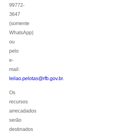
99772-
3647
(somente
WhatsApp)
ou
pelo
e-
mail:
leilao.pelotas@rfb.gov.br
.
Os
recursos
arrecadados
serão
destinados