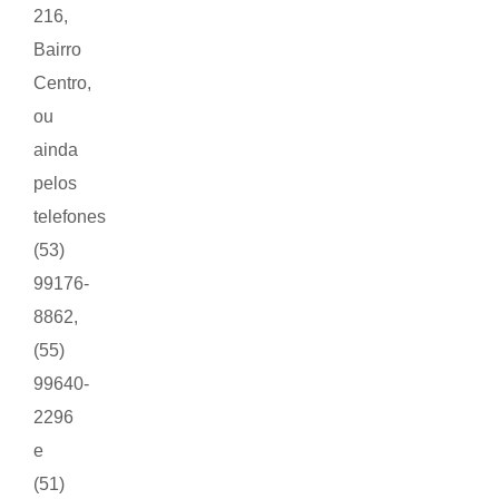
216,
Bairro
Centro,
ou
ainda
pelos
telefones
(53)
99176-
8862,
(55)
99640-
2296
e
(51)