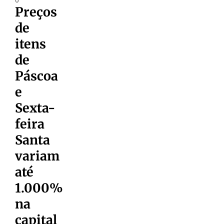
Preços
de
itens
de
Páscoa
e
Sexta-
feira
Santa
variam
até
1.000%
na
capital