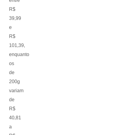
entre
R$
39,99
e
R$
101,39,
enquanto
os
de
200g
variam
de
R$
40,81
a