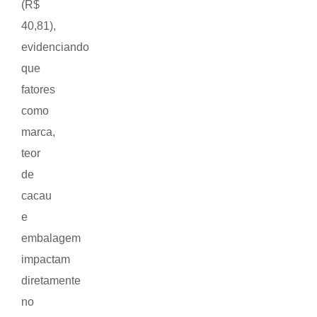
(R$
40,81),
evidenciando
que
fatores
como
marca,
teor
de
cacau
e
embalagem
impactam
diretamente
no