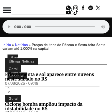
Início
»
Notícias
»
Preços de itens de Páscoa e Sexta-feira Santa
variam até 1.000% na capital
Blog
Compartilhe:
Últimas Notícias
do
Almir
Geral
Freitas
,
Frio aumenta e sol aparece entre nuvens
Economia
neste sábado no RS
P
07/08/2026 - 09:49
u
bl
ic
a
Geral
d
Ciclone bomba ampliou impacto da
o
instabilidade no RS
p
o