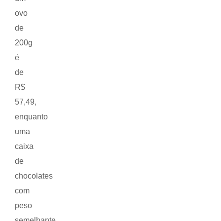
ovo
de
200g
é
de
R$
57,49,
enquanto
uma
caixa
de
chocolates
com
peso
semelhante