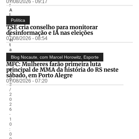
07/08/2026 - 09:17
r
A
l
m
Política
ir
TSE cria conselho para monitorar
F
desinformação e IA nas eleições
r
07/08/2026 - 08:54
ei
t
a
s
Blog Nocaute, com Marcel Horowitz
,
Esporte
-
MFC: Mulheres farão primeira luta
3
principal de MMA da história do RS neste
0
sábado, em Porto Alegre
/
0
07/08/2026 - 07:20
3
/
2
0
2
6
-
1
0
:
0
0