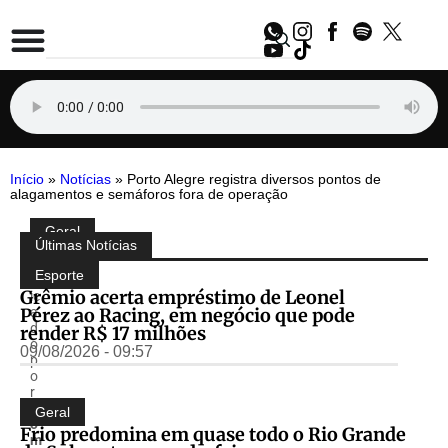
Início
»
Notícias
»
Porto Alegre registra diversos pontos de
alagamentos e semáforos fora de operação
Geral
Compartilhe:
Últimas Notícias
P
u
Esporte
bl
Grêmio acerta empréstimo de Leonel
ic
Pérez ao Racing, em negócio que pode
a
d
render R$ 17 milhões
o
09/08/2026 - 09:57
p
o
r
T
Geral
o
Frio predomina em quase todo o Rio Grande
m