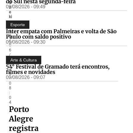
do Sul nesta segunda-feira
S
09/08/2026 - 09:49
z
e
ki
r
Esporte
-
Inter empata com Palmeiras e volta de São
1
Paulo com saldo positivo
8
/
09/08/2026 - 09:30
0
6
/
2
Arte & Cultura
0
54° Festival de Gramado terá encontros,
2
filmes e novidades
5
09/08/2026 - 09:07
-
0
8
:
0
4
Porto
Alegre
registra