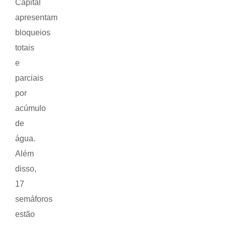
Capital
apresentam
bloqueios
totais
e
parciais
por
acúmulo
de
água.
Além
disso,
17
semáforos
estão