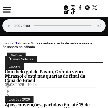
Início
»
Notícias
»
Moraes autoriza visita de netas e nora a
Bolsonaro no sábado
Política
Compartilhe:
Últimas Notícias
P
u
Esporte
b
Com belo gol de Pavon, Grêmio vence
li
Mirassol e está nas quartas de final da
c
a
Copa do Brasil
d
05/08/2026 - 10:44
o
p
o
r
Eleições 2026
S
Após convenções, partidos têm até 15 de
i