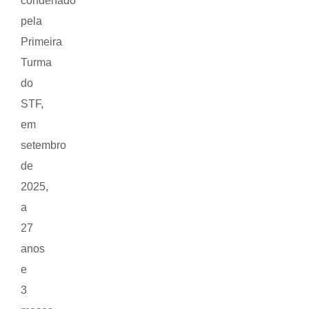
condenado
pela
Primeira
Turma
do
STF,
em
setembro
de
2025,
a
27
anos
e
3