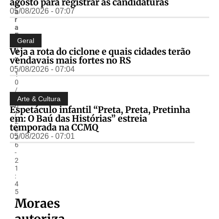
agosto para registrar as candidaturas
n
05/08/2026 - 07:07
a
r
a
F
Geral
é
Veja a rota do ciclone e quais cidades terão
li
vendavais mais fortes no RS
x
-
05/08/2026 - 07:04
1
0
/
0
Arte & Cultura
6
Espetáculo infantil “Preta, Preta, Pretinha
/
em: O Baú das Histórias” estreia
2
temporada na CCMQ
0
05/08/2026 - 07:01
2
6
-
2
1
:
4
5
Moraes
autoriza