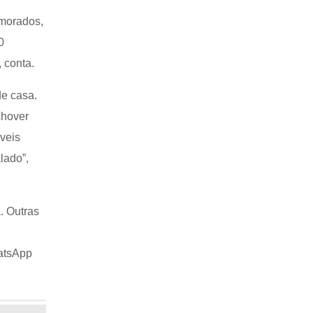
 morados,
0
, conta.
de casa.
chover
veis
lado”,
. Outras
atsApp