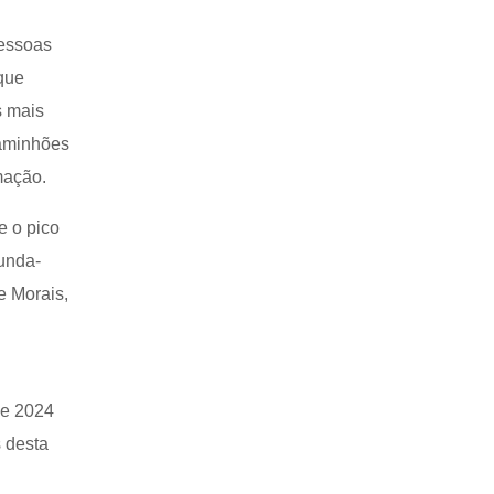
pessoas
 que
s mais
caminhões
mação.
e o pico
gunda-
e Morais,
de 2024
 desta