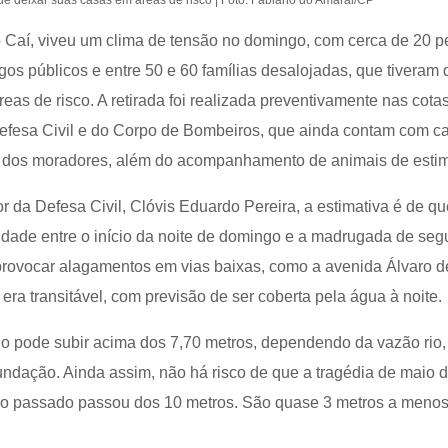
ue deixar suas casas em áreas de risco | Foto: Fabiano do Amaral/CP
 Caí, viveu um clima de tensão no domingo, com cerca de 20 
os públicos e entre 50 e 60 famílias desalojadas, que tiveram
eas de risco. A retirada foi realizada preventivamente nas cota
Defesa Civil e do Corpo de Bombeiros, que ainda contam com 
o dos moradores, além do acompanhamento de animais de esti
da Defesa Civil, Clóvis Eduardo Pereira, a estimativa é de qu
cidade entre o início da noite de domingo e a madrugada de se
 provocar alagamentos em vias baixas, como a avenida Álvaro d
 era transitável, com previsão de ser coberta pela água à noite.
rio pode subir acima dos 7,70 metros, dependendo da vazão rio,
undação. Ainda assim, não há risco de que a tragédia de maio 
Ano passado passou dos 10 metros. São quase 3 metros a menos