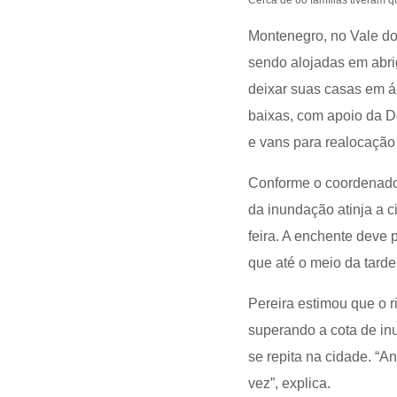
Cerca de 60 famílias tiveram q
Montenegro, no Vale do
sendo alojadas em abrig
deixar suas casas em ár
baixas, com apoio da 
e vans para realocaçã
Conforme o coordenador 
da inundação atinja a 
feira. A enchente deve
que até o meio da tarde
Pereira estimou que o 
superando a cota de in
se repita na cidade. “
vez”, explica.