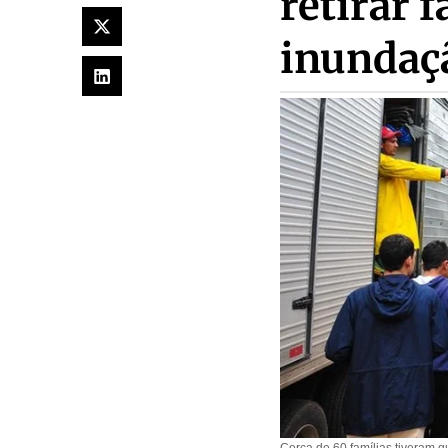
retirar 
inundaç