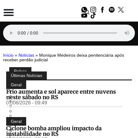
Início
»
Notícias
»
Monique Medeiros deixa penitenciária após
receber perdão judicial
Polícia
Compartilhe:
Últimas Notícias
P
u
Geral
b
Frio aumenta e sol aparece entre nuvens
li
neste sábado no RS
c
a
07/08/2026 - 09:49
d
o
p
o
Geral
r
Ciclone bomba ampliou impacto da
S
instabilidade no RS
i