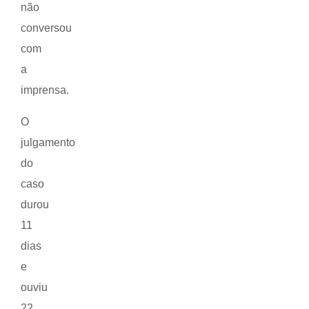
não
conversou
com
a
imprensa.
O
julgamento
do
caso
durou
11
dias
e
ouviu
22