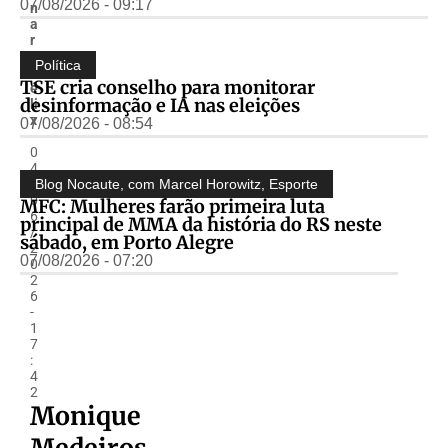
07/08/2026 - 09:17
n
a
r
a
Política
F
TSE cria conselho para monitorar
é
desinformação e IA nas eleições
li
x
07/08/2026 - 08:54
-
0
4
/
Blog Nocaute, com Marcel Horowitz
,
Esporte
0
MFC: Mulheres farão primeira luta
6
principal de MMA da história do RS neste
/
sábado, em Porto Alegre
2
07/08/2026 - 07:20
0
2
6
-
1
7
:
4
2
Monique
Medeiros