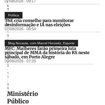
07/08/2026 - 09:17
i
s
T
o
Política
s
TSE cria conselho para monitorar
c
desinformação e IA nas eleições
a
-
07/08/2026 - 08:54
1
9
/
0
Blog Nocaute, com Marcel Horowitz
,
Esporte
7
MFC: Mulheres farão primeira luta
/
principal de MMA da história do RS neste
2
sábado, em Porto Alegre
0
07/08/2026 - 07:20
2
5
-
1
1
:
3
9
Ministério
Público