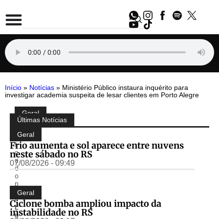
Início
»
Notícias
»
Ministério Público instaura inquérito para
investigar academia suspeita de lesar clientes em Porto Alegre
Geral
Compartilhe:
Últimas Notícias
P
u
Geral
b
Frio aumenta e sol aparece entre nuvens
li
neste sábado no RS
c
a
07/08/2026 - 09:49
d
o
p
o
Geral
r
Ciclone bomba ampliou impacto da
L
instabilidade no RS
u