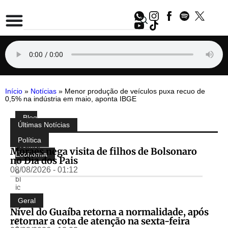
Início
»
Notícias
»
Menor produção de veículos puxa recuo de
0,5% na indústria em maio, aponta IBGE
Blog
Compartilhe:
Últimas Notícias
do
Almir
Política
Freitas
,
Moraes nega visita de filhos de Bolsonaro
Economia
no Dia dos Pais
P
08/08/2026 - 01:12
u
bl
ic
a
Geral
d
Nível do Guaíba retorna a normalidade, após
o
retornar a cota de atenção na sexta-feira
p
o