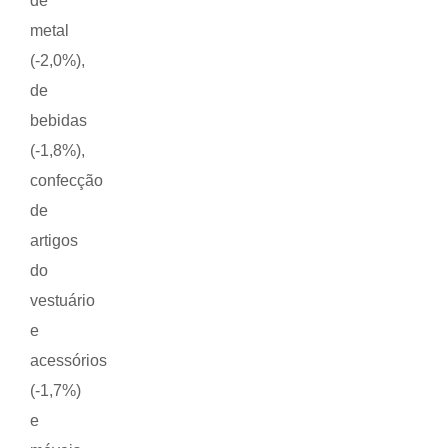
de
metal
(-2,0%),
de
bebidas
(-1,8%),
confecção
de
artigos
do
vestuário
e
acessórios
(-1,7%)
e