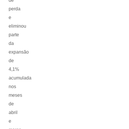
de
perda
e
eliminou
parte
da
expansão
de
4,1%
acumulada
nos
meses
de
abril
e