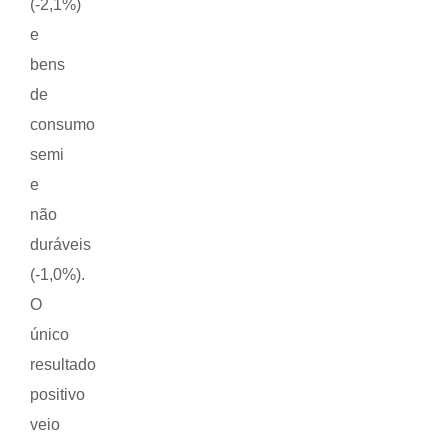
(-2,1%)
e
bens
de
consumo
semi
e
não
duráveis
(-1,0%).
O
único
resultado
positivo
veio