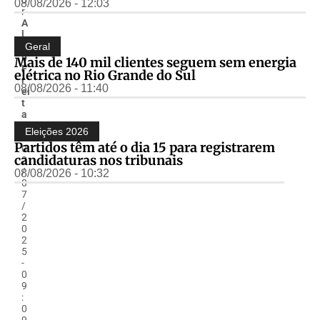
08/08/2026 - 12:03
r
A
l
m
Geral
ir
Mais de 140 mil clientes seguem sem energia
F
elétrica no Rio Grande do Sul
r
08/08/2026 - 11:40
ei
t
a
s
Eleições 2026
-
Partidos têm até o dia 15 para registrarem
0
candidaturas nos tribunais
2
/
08/08/2026 - 10:32
0
7
/
2
0
2
5
-
0
9
:
0
9