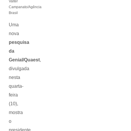
Valter
Campanato/Agência
Brasil
Uma
nova
pesquisa
da
Genial/Quaest
,
divulgada
nesta
quarta-
feira
(10),
mostra
o
presidente