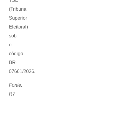
TSE
(Tribunal
Superior
Eleitoral)
sob
o
código
BR-
07661/2026.
Fonte:
R7