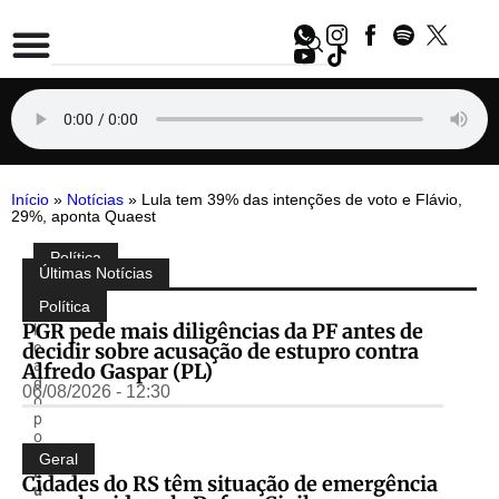
Início
»
Notícias
»
Lula tem 39% das intenções de voto e Flávio,
29%, aponta Quaest
Política
Compartilhe:
Últimas Notícias
P
u
Política
b
PGR pede mais diligências da PF antes de
li
decidir sobre acusação de estupro contra
c
a
Alfredo Gaspar (PL)
d
06/08/2026 - 12:30
o
p
o
r
Geral
L
Cidades do RS têm situação de emergência
u