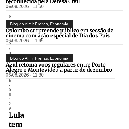
reconhecida pela Defesa Civil
i
06/08/2026 - 11:50
s
T
o
s
Blog do Almir Freitas
,
Economia
c
Colombo surpreende público em sessão de
a
cinema com ação especial de Dia dos Pais
-
1
06/08/2026 - 11:45
0
/
0
6
Blog do Almir Freitas
,
Economia
/
Azul retoma voos regulares entre Porto
2
Alegre e Montevidéu a partir de dezembro
0
06/08/2026 - 11:30
2
6
-
0
8
:
2
9
Lula
tem