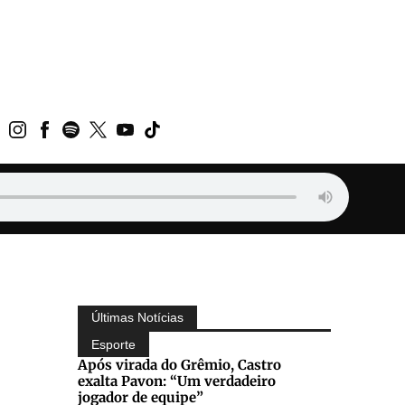
Últimas Notícias
Esporte
Após virada do Grêmio, Castro
exalta Pavon: “Um verdadeiro
jogador de equipe”