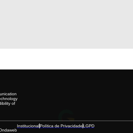
unication
technology
ility of
Institucional
Política de Privacidade
LGPD
Ondaweb