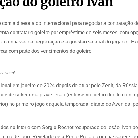
ção do goleiro Ivan
 com a diretoria do Internacional para negociar a contratação d
tenta contratar o goleiro por empréstimo de seis meses, com op
 o impasse da negociação é a questão salarial do jogador. Exi
arcar com parte dos vencimentos do goleiro.
rnacional
ional em janeiro de 2024 depois de atuar pelo Zenit, da Rússia
dade de sofrer uma grave lesão (entorse no joelho direito com ru
ior) no primeiro jogo daquela temporada, diante do Avenida, pe
es no Inter e com Sérgio Rochet recuperado de lesão, Ivan po
r ritmo de jogo. Revelado pela Ponte Preta e com passagens po