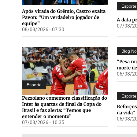
Esporte
Após virada do Grêmio, Castro exalta
Pavon: “Um verdadeiro jogador de
A data p
equipe”
07/08/20
08/08/2026 - 07:30
Blog No
“Pesa mu
morte de
06/08/20
Esporte
Esporte
Pezzolano comemora classificação do
Inter às quartas de final da Copa do
Reforços
Brasil e faz alerta: “Temos que
da vida”
entender o momento”
06/08/20
07/08/2026 - 10:35