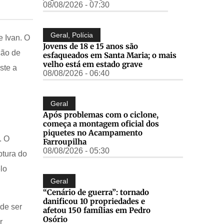
08/08/2026 - 07:30
Geral
,
Polícia
e Ivan. O
Jovens de 18 e 15 anos são
ção de
esfaqueados em Santa Maria; o mais
velho está em estado grave
ste a
08/08/2026 - 06:40
Geral
Após problemas com o ciclone,
começa a montagem oficial dos
piquetes no Acampamento
. O
Farroupilha
08/08/2026 - 05:30
ptura do
lo
Geral
“Cenário de guerra”: tornado
danificou 10 propriedades e
de ser
afetou 150 famílias em Pedro
Osório
r