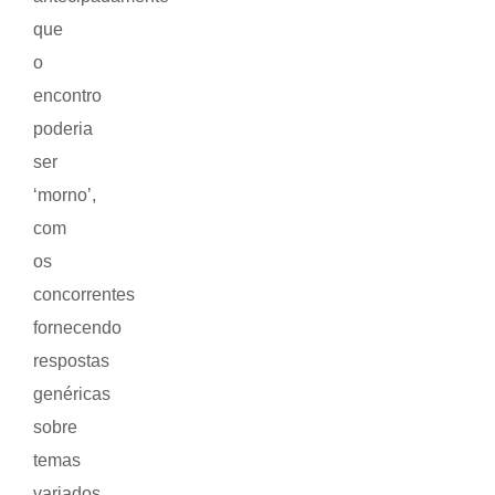
que
o
encontro
poderia
ser
‘morno’,
com
os
concorrentes
fornecendo
respostas
genéricas
sobre
temas
variados.