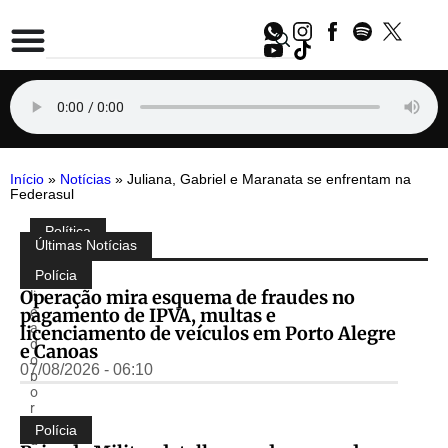
Início
»
Notícias
»
Juliana, Gabriel e Maranata se enfrentam na
Federasul
Política
Compartilhe:
Últimas Notícias
P
u
Polícia
b
Operação mira esquema de fraudes no
li
pagamento de IPVA, multas e
c
a
licenciamento de veículos em Porto Alegre
d
e Canoas
o
07/08/2026 - 06:10
p
o
r
E
Polícia
d