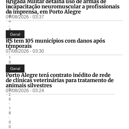
Brigada Militar detalha uso de armas de
u
incapacitação neuromuscular a profissionais
a
da imprensa, em Porto Alegre
r
d
07/08/2026 - 03:37
o
.
S
Geral
o
u
RS tem 105 municípios com danos após
z
temporais
a
07/08/2026 - 03:30
-
1
0
/
Geral
0
Porto Alegre terá contrato inédito de rede
6
de clínicas veterinárias para tratamento de
/
animais silvestres
2
0
07/08/2026 - 03:24
2
6
-
1
8
:
0
0