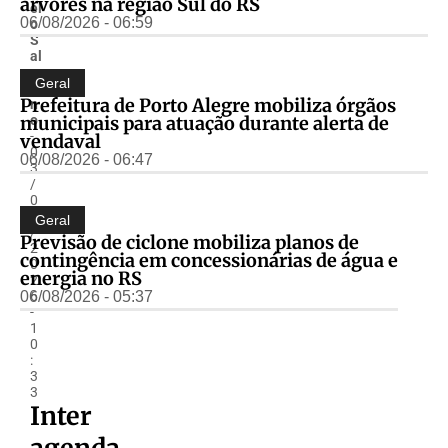
árvores na região Sul do RS
el
06/08/2026 - 06:59
o
S
al
z
Geral
a
Prefeitura de Porto Alegre mobiliza órgãos
n
municipais para atuação durante alerta de
o
-
vendaval
0
06/08/2026 - 06:47
3
/
0
3
Geral
/
Previsão de ciclone mobiliza planos de
2
contingência em concessionárias de água e
0
energia no RS
2
06/08/2026 - 05:37
6
-
1
0
:
3
3
Inter
agenda