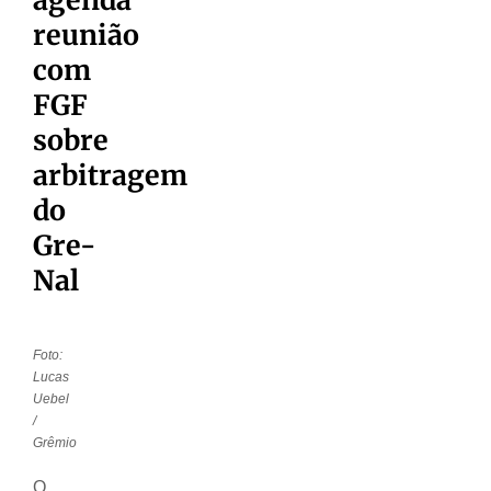
reunião
com
FGF
sobre
arbitragem
do
Gre-
Nal
Foto:
Lucas
Uebel
/
Grêmio
O