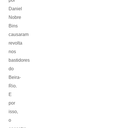
por
Daniel
Nobre
Bins
causaram
revolta
nos
bastidores
do
Beira-
Rio.
E
por
isso,
o