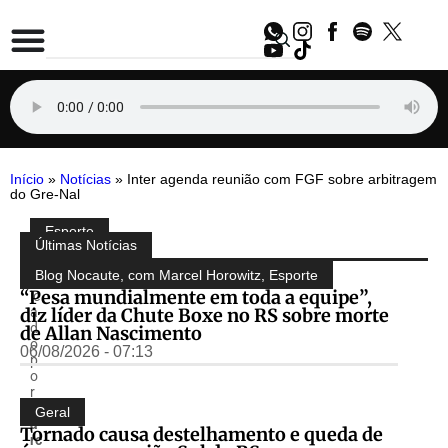
Início
»
Notícias
»
Inter agenda reunião com FGF sobre arbitragem
do Gre-Nal
Esporte
Compartilhe:
Últimas Notícias
P
u
Blog Nocaute, com Marcel Horowitz
,
Esporte
bl
“Pesa mundialmente em toda a equipe”,
ic
diz líder da Chute Boxe no RS sobre morte
a
d
de Allan Nascimento
o
06/08/2026 - 07:13
p
o
r
M
Geral
a
Tornado causa destelhamento e queda de
rc